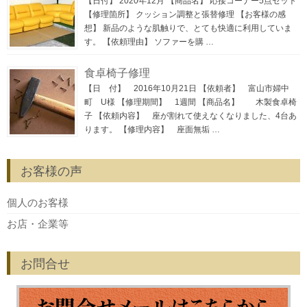
【日付】 2020年12月 【商品名】 応接コーナー5点セット
【修理箇所】 クッション調整と張替修理 【お客様の感
想】 新品のような肌触りで、とても快適に利用していま
す。 【依頼理由】 ソファーを購 …
食卓椅子修理
【日 付】 2016年10月21日 【依頼者】 富山市婦中
町 U様 【修理期間】 1週間 【商品名】 木製食卓椅
子 【依頼内容】 座が割れて使えなくなりました、4台あ
ります。 【修理内容】 座面無垢 …
お客様の声
個人のお客様
お店・企業等
お問合せ