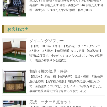
桐たんす3段 修理・再生(2018) 桐たんす3段 95幅 修理・
再生(2018) 段桐たんす 修理・再生(2018/6) 段桐たんす 修
理・再生(2018/7) 桐たんす2段 修理・再生(2018/ …
お客様の声
ダイニングソファー
【日付】 2019年11月1日 【商品名】 ダイニングソファー
2人掛け・3人掛け 【修理期間】 約1ヶ月間 【修理内容】
張替は2度目で、中のクッションもつぶれていたので取替
え、表面の布張りを合成皮に …
和飾り棚の修理・修繕
【商品名】 和飾り棚 【修理内容】 天板・棚板 割れ修理
及び金塗装 【お客様の感想】 明治時代の違い棚になの
で、金箔塗装については、少しイメージが異なりました。
事前に色見本等で打合せをするべきだったと …
応接コーナー５点セット