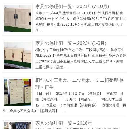
家具の修理例一覧 – 2021年(7-10月)
座敷テーブル4尺 塗装修繕(2021.7月) 住所:高岡市野村 食
卓5点セット ぐら付き・傷塗装修繕(2021.7月) 住所:富山市
八尾町 鏡台引出(2021.10月) 住所:富山市才覚寺 桐たんす
３ …
家具の修理例一覧 – 2023年(1-6月)
桐たんす三重ね和/TV台と二段・三段同じ高さに 防水再生
加工(2023/1) 群馬県太田市世良田町 食卓椅子4脚/座の張替
え(2023/1) 富山市五福末広町 桐たんす三重ね昇り・黒檀
三重ね昇り・黒檀 …
桐たんす三重ね・二つ重ね・ミニ桐整理 修
理・再生
【日 付】 2017年３月２７日 【依頼者】 富山市 N
様 【修理期間】 1ヶ月間 【商品名】 桐たんす三重
ね・二つ重ね・ミニ桐整理 【依頼内容】 表面の修理・再
生、金具も不足分追加 【修理内容】 …
家具の修理例一覧 – 2018年