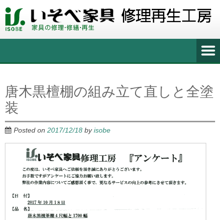
唐木黒檀棚の組み立て直しと全塗
装
Posted on
2017/12/18
by
isobe