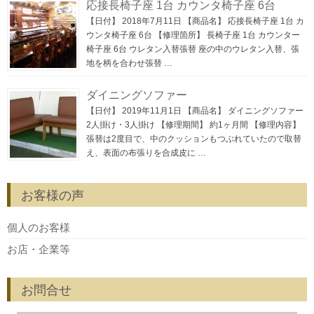
応接長椅子座 1台 カウンタ椅子座 6台
【日付】 2018年7月11日 【商品名】 応接長椅子座 1台 カ
ウンタ椅子座 6台 【修理箇所】 長椅子座 1台 カウンター
椅子座 6台 ウレタン入替張替 座の中のウレタン入替、張
地を柄を合わせ張替 …
ダイニングソファー
【日付】 2019年11月1日 【商品名】 ダイニングソファー
2人掛け・3人掛け 【修理期間】 約1ヶ月間 【修理内容】
張替は2度目で、中のクッションもつぶれていたので取替
え、表面の布張りを合成皮に …
お客様の声
個人のお客様
お店・企業等
お問合せ