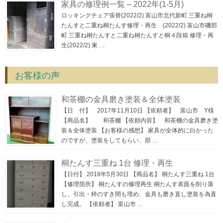
家具の修理例一覧 – 2022年(1-5月)
ロッキングチェア張替(2022/2) 富山市北代新町 三重ね桐
たんすと二重ね桐たんす修理・再生 (2022/2) 富山市磯部
町 三重ね桐たんすと二重ね桐たんすと桐４段箱 修理・再
生(2022/2) 東 …
お客様の声
和茶棚の金具磨き塗装＆全体塗装
【日 付】 2017年11月10日 【依頼者】 富山市 Y様
【商品名】 和茶棚 【依頼内容】 和茶棚の金具磨き塗
装＆全体塗装 【お客様の感想】 家具が全体的に白かった
のですが、塗装をしてもらい、部 …
桐たんす三重ね 1台 修理・再生
【日付】 2018年5月30日 【商品名】 桐たんす三重ね 1台
【修理箇所】 桐たんすの修理再生 桐たんす表面を削り落
し、引出・枠のすき間も埋め、金具も磨き直し塗装を為直
し完成。 【依頼者】 富山市 …