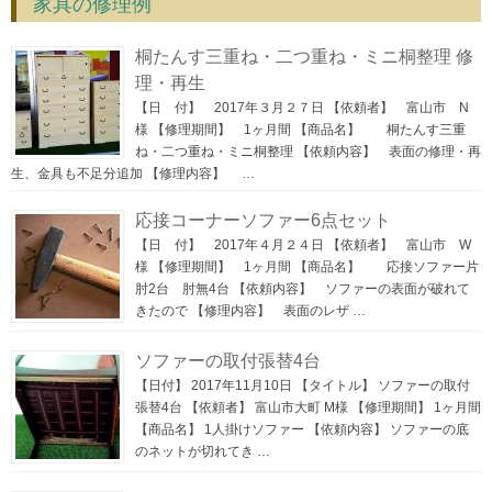
家具の修理例
桐たんす三重ね・二つ重ね・ミニ桐整理 修
理・再生
【日 付】 2017年３月２７日 【依頼者】 富山市 N
様 【修理期間】 1ヶ月間 【商品名】 桐たんす三重
ね・二つ重ね・ミニ桐整理 【依頼内容】 表面の修理・再
生、金具も不足分追加 【修理内容】 …
応接コーナーソファー6点セット
【日 付】 2017年４月２４日 【依頼者】 富山市 W
様 【修理期間】 1ヶ月間 【商品名】 応接ソファー片
肘2台 肘無4台 【依頼内容】 ソファーの表面が破れて
きたので 【修理内容】 表面のレザ …
ソファーの取付張替4台
【日付】 2017年11月10日 【タイトル】 ソファーの取付
張替4台 【依頼者】 富山市大町 M様 【修理期間】 1ヶ月間
【商品名】 1人掛けソファー 【依頼内容】 ソファーの底
のネットが切れてき …