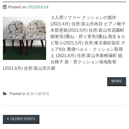
Posted on
2022/01/14
３人用ソファー クッションの製作
(2021.4月) 住所:富山市布目 ピアノ椅子
木部塗装(2021.5月) 住所:富山市花園町
桐箪笥2重ね・昇り箪笥3重ね 再生＆カ
ビ取り(2021.5月) 住所:東京都杉並区 チ
ェア6台 裏側ベルト・クッション取替
え (2021.6月) 住所:富山市新根塚町 鏡
台椅子 座・背クッション張地取替
(2021.6月) 住所:富山市久郷
MORE
Posted in
家具の修理例
Posts
OLDER POSTS