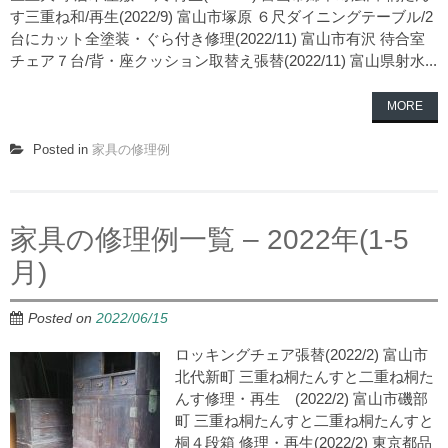
す三重ね和/再生(2022/9) 富山市塚原 ６尺ダイニングテーブル/2
台にカット全塗装・ぐら付き修理(2022/11) 富山市有沢 待合室
チェア７台/背・座クッション取替え張替(2022/11) 富山県射水...
MORE
Posted in
家具の修理例
家具の修理例一覧 – 2022年(1-5
月)
Posted on
2022/06/15
ロッキングチェア張替(2022/2) 富山市
北代新町 三重ね桐たんすと二重ね桐た
んす修理・再生 (2022/2) 富山市磯部
町 三重ね桐たんすと二重ね桐たんすと
桐４段箱 修理・再生(2022/2) 東京都品