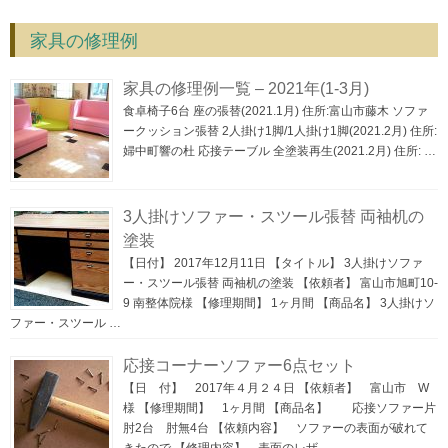
navigation
家具の修理例
家具の修理例一覧 – 2021年(1-3月)
食卓椅子6台 座の張替(2021.1月) 住所:富山市藤木 ソファ
ークッション張替 2人掛け1脚/1人掛け1脚(2021.2月) 住所:
婦中町響の杜 応接テーブル 全塗装再生(2021.2月) 住所: …
3人掛けソファー・スツール張替 両袖机の
塗装
【日付】 2017年12月11日 【タイトル】 3人掛けソファ
ー・スツール張替 両袖机の塗装 【依頼者】 富山市旭町10-
9 南整体院様 【修理期間】 1ヶ月間 【商品名】 3人掛けソ
ファー・スツール …
応接コーナーソファー6点セット
【日 付】 2017年４月２４日 【依頼者】 富山市 W
様 【修理期間】 1ヶ月間 【商品名】 応接ソファー片
肘2台 肘無4台 【依頼内容】 ソファーの表面が破れて