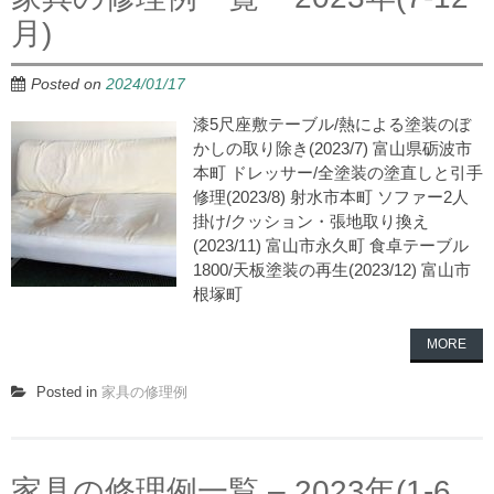
月)
Posted on
2024/01/17
漆5尺座敷テーブル/熱による塗装のぼ
かしの取り除き(2023/7) 富山県砺波市
本町 ドレッサー/全塗装の塗直しと引手
修理(2023/8) 射水市本町 ソファー2人
掛け/クッション・張地取り換え
(2023/11) 富山市永久町 食卓テーブル
1800/天板塗装の再生(2023/12) 富山市
根塚町
MORE
Posted in
家具の修理例
家具の修理例一覧 – 2023年(1-6