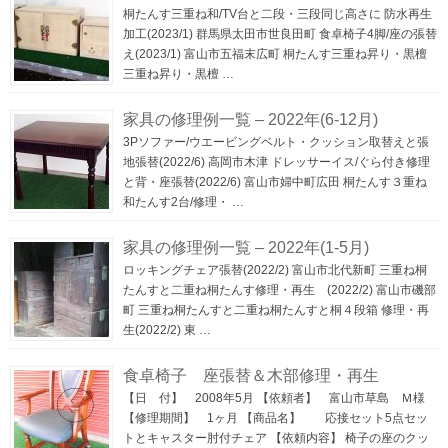
桐たんす三重ね和/TV台と二段・三段同じ高さに 防水再生
加工(2023/1) 群馬県太田市世良田町 食卓椅子4脚/座の張替
え(2023/1) 富山市五福末広町 桐たんす三重ね昇り・黒檀
三重ね昇り・黒檀 …
家具の修理例一覧 – 2022年(6-12月)
3Pソファー/ウエービングベルト・クッション取替えと張
地張替(2022/6) 高岡市木津 ドレッサーイス/ぐら付き修理
と背・座張替(2022/6) 富山市婦中町広田 桐たんす３重ね
和たんす2台/修理・ …
家具の修理例一覧 – 2022年(1-5月)
ロッキングチェア張替(2022/2) 富山市北代新町 三重ね桐
たんすと二重ね桐たんす修理・再生 (2022/2) 富山市磯部
町 三重ね桐たんすと二重ね桐たんすと桐４段箱 修理・再
生(2022/2) 東 …
食卓椅子 座張替＆木部修理・再生
【日 付】 2008年5月 【依頼者】 富山市草島 Ｍ様
【修理期間】 1ヶ月 【商品名】 応接セット5点セッ
トとキャスター肘付チェア 【依頼内容】 椅子の座のクッ