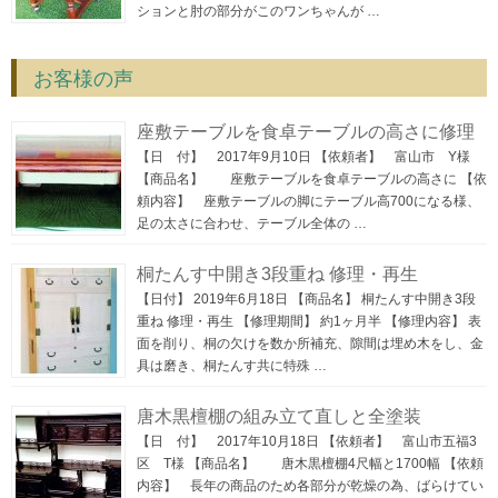
ションと肘の部分がこのワンちゃんが …
お客様の声
座敷テーブルを食卓テーブルの高さに修理
【日 付】 2017年9月10日 【依頼者】 富山市 Y様
【商品名】 座敷テーブルを食卓テーブルの高さに 【依
頼内容】 座敷テーブルの脚にテーブル高700になる様、
足の太さに合わせ、テーブル全体の …
桐たんす中開き3段重ね 修理・再生
【日付】 2019年6月18日 【商品名】 桐たんす中開き3段
重ね 修理・再生 【修理期間】 約1ヶ月半 【修理内容】 表
面を削り、桐の欠けを数か所補充、隙間は埋め木をし、金
具は磨き、桐たんす共に特殊 …
唐木黒檀棚の組み立て直しと全塗装
【日 付】 2017年10月18日 【依頼者】 富山市五福3
区 T様 【商品名】 唐木黒檀棚4尺幅と1700幅 【依頼
内容】 長年の商品のため各部分が乾燥の為、ばらけてい