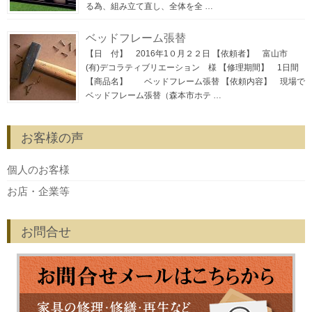
る為、組み立て直し、全体を全 …
ベッドフレーム張替
【日 付】 2016年1０月２２日 【依頼者】 富山市
(有)デコラティブリエーション 様 【修理期間】 1日間
【商品名】 ベッドフレーム張替 【依頼内容】 現場で
ベッドフレーム張替（森本市ホテ …
お客様の声
個人のお客様
お店・企業等
お問合せ