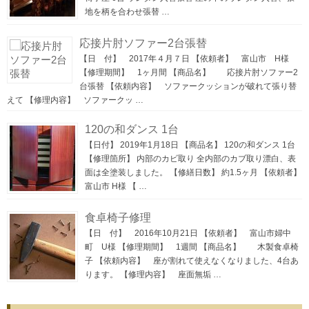
地を柄を合わせ張替 …
応接片肘ソファー2台張替
【日 付】 2017年４月７日 【依頼者】 富山市 H様
【修理期間】 1ヶ月間 【商品名】 応接片肘ソファー2
台張替 【依頼内容】 ソファークッションが破れて張り替
えて 【修理内容】 ソファークッ …
120の和ダンス 1台
【日付】 2019年1月18日 【商品名】 120の和ダンス 1台
【修理箇所】 内部のカビ取り 全内部のカブ取り漂白、表
面は全塗装しました。 【修繕日数】 約1.5ヶ月 【依頼者】
富山市 H様 【 …
食卓椅子修理
【日 付】 2016年10月21日 【依頼者】 富山市婦中
町 U様 【修理期間】 1週間 【商品名】 木製食卓椅
子 【依頼内容】 座が割れて使えなくなりました、4台あ
ります。 【修理内容】 座面無垢 …