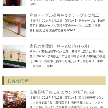
(2025 …
座敷テーブル高脚を宴会テーブルに加工
【日付】 2014年2月13日 【商品名】 宴会テーブル 【修理
箇所】 座敷テーブル高脚を宴会テーブルに加工 【依頼
者】 割烹 金富 富山市総曲輪1-3-14
家具の修理例一覧 – 2023年(1-6月)
桐たんす三重ね和/TV台と二段・三段同じ高さに 防水再生
加工(2023/1) 群馬県太田市世良田町 食卓椅子4脚/座の張替
え(2023/1) 富山市五福末広町 桐たんす三重ね昇り・黒檀
三重ね昇り・黒檀 …
お客様の声
応接長椅子座 1台 カウンタ椅子座 6台
【日付】 2018年7月11日 【商品名】 応接長椅子座 1台 カ
ウンタ椅子座 6台 【修理箇所】 長椅子座 1台 カウンター
椅子座 6台 ウレタン入替張替 座の中のウレタン入替、張