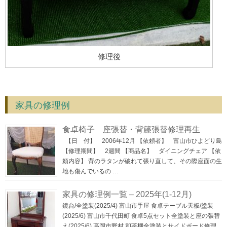
修理後
家具の修理例
食卓椅子 座張替・背籐張替修理再生
【日 付】 2006年12月 【依頼者】 富山市ひよどり島
【修理期間】 2週間 【商品名】 ダイニングチェア 【依
頼内容】 背のラタンが破れて張り直して、その際座面の生
地も傷んでいるの …
家具の修理例一覧 – 2025年(1-12月)
鏡台/全塗装(2025/4) 富山市手屋 食卓テーブル天板/塗装
(2025/6) 富山市千代田町 食卓5点セット全塗装と座の張替
え(2025/6) 高岡市野村 和茶棚全塗装とサイドボード修理