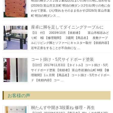
明治の桐ダンス２段２重ね/お住まいの周りの色に合わせる
(2026/3) 富山市文京町 明治の桐ダンス2引出/周りの色に合
わせて塗装、ひび割れをそのまま生かす(2026/3) 富山市蓮
町 明治の桐ダンス …
座卓に脚を足してダイニングテーブルに
【日 付】 2003年10月 【依頼者】 富山市桜谷みど
り町 I様 【修理期間】 3週間 【商品名】 座敷テーブ
ルにリビング脚とソファーにキャスター取付 【依頼内容】
近年正座をすることが不自由にな …
コート掛け・5尺サイドボード塗装
【日付】 2017年11月3日 【タイトル】 コート掛け・5尺
サイドボード塗装 【依頼者】 富山市岩瀬白山町 M様 【修
理期間】 1ヶ月間 【商品名】 コート掛け・5尺サイドボー
ド 【依頼内容】 コー …
お客様の声
桐たんす中開き3段重ね 修理・再生