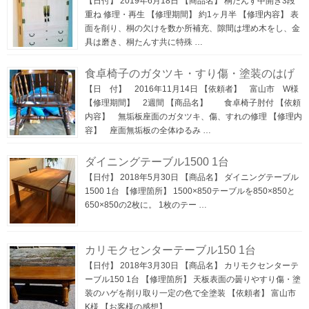
【日付】 2019年6月18日 【商品名】 桐たんす中開き3段
重ね 修理・再生 【修理期間】 約1ヶ月半 【修理内容】 表
面を削り、桐の欠けを数か所補充、隙間は埋め木をし、金
具は磨き、桐たんす共に特殊 …
食卓椅子のガタツキ・すり傷・塗装のはげ
【日 付】 2016年11月14日 【依頼者】 富山市 W様
【修理期間】 2週間 【商品名】 食卓椅子肘付 【依頼
内容】 無垢板座面のガタツキ、傷、すれの修理 【修理内
容】 座面無垢板の全体ゆるみ …
ダイニングテーブル1500 1台
【日付】 2018年5月30日 【商品名】 ダイニングテーブル
1500 1台 【修理箇所】 1500×850テーブルを850×850と
650×850の2枚に。 1枚のテー …
カリモクセンターテーブル150 1台
【日付】 2018年3月30日 【商品名】 カリモクセンターテ
ーブル150 1台 【修理箇所】 天板表面の曇りやすり傷・塗
装のハゲを削り取り一定の色で全塗装 【依頼者】 富山市
K様 【お客様の感想】 …