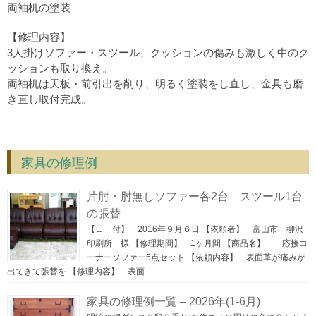
両袖机の塗装
【修理内容】
3人掛けソファー・スツール、クッションの傷みも激しく中のク
ッションも取り換え。
両袖机は天板・前引出を削り、明るく塗装をし直し、金具も磨
き直し取付完成。
家具の修理例
片肘・肘無しソファー各2台 スツール1台
の張替
【日 付】 2016年９月６日 【依頼者】 富山市 柳沢
印刷所 様 【修理期間】 1ヶ月間 【商品名】 応接コ
ーナーソファー5点セット 【依頼内容】 表面革が痛みが
出てきて張替を 【修理内容】 表面 …
家具の修理例一覧 – 2026年(1-6月)